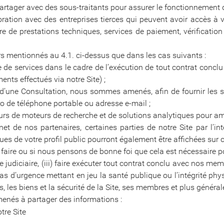
tager avec des sous-traitants pour assurer le fonctionnement d
oration avec des entreprises tierces qui peuvent avoir accès 
 de prestations techniques, services de paiement, vérification 
s mentionnés au 4.1. ci-dessus que dans les cas suivants :
de services dans le cadre de l’exécution de tout contrat conclu 
nts effectués via notre Site) ;
d’une Consultation, nous sommes amenés, afin de fournir les s
 de téléphone portable ou adresse e-mail ;
rs de moteurs de recherche et de solutions analytiques pour amél
et de nos partenaires, certaines parties de notre Site par l’int
es de votre profil public pourront également être affichées sur ce
 faire ou si nous pensons de bonne foi que cela est nécessaire po
 judiciaire, (iii) faire exécuter tout contrat conclu avec nos mem
n cas d’urgence mettant en jeu la santé publique ou l’intégrité ph
its, les biens et la sécurité de la Site, ses membres et plus général
menés à partager des informations :
tre Site