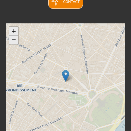
CONTACT
+
−