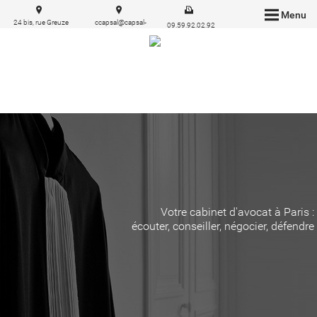
Menu
24 bis, rue Greuze
ccapsal@capsal-
09.59.92.02.92
75116 Paris
avocat.com
Votre cabinet d'avocat à Paris :
écouter, conseiller, négocier, défendre